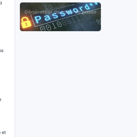
la
os
e
 et