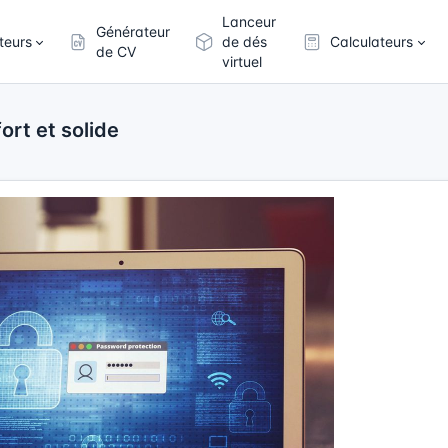
Lanceur
Générateur
teurs
de dés
Calculateurs
de CV
virtuel
rt et solide