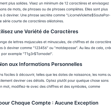
ment plus solides. Visez un minimum de 12 caractères et envisagez
isons de mots, de phrases ou de phrases complètes. Elles sont plus
irates à deviner. Une phrase secrète comme "LicorneViolette$SautePar-
e série courte de caractères aléatoires.
tilisez une Variété de Caractères
nge de lettres majuscules et minuscules, de chiffres et de caractèr
iles à deviner comme "123456" ou "motdepasse". Au lieu de cela, cré
, par exemple "T1g3r$Tornade!".
es Non aux Informations Personnelles
ons faciles à découvrir, telles que les dates de naissance, les noms ou
ilement deviner ces détails. Optez plutôt pour quelque chose sans
 un mot, modifiez-le avec des chiffres et des symboles, comme
 pour Chaque Compte : Aucune Exception