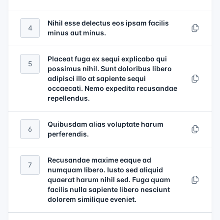
Nihil esse delectus eos ipsam facilis
4
minus aut minus.
Placeat fuga ex sequi explicabo qui
5
possimus nihil. Sunt doloribus libero
adipisci illo at sapiente sequi
occaecati. Nemo expedita recusandae
repellendus.
Quibusdam alias voluptate harum
6
perferendis.
Recusandae maxime eaque ad
7
numquam libero. Iusto sed aliquid
quaerat harum nihil sed. Fuga quam
facilis nulla sapiente libero nesciunt
dolorem similique eveniet.