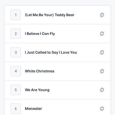
1
(Let Me Be Your) Teddy Bear
2
I Believe I Can Fly
3
I Just Called to Say I Love You
4
White Christmas
5
We Are Young
6
Maneater