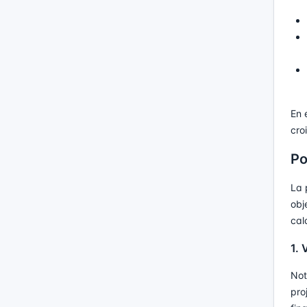
En 
cro
Po
La 
obj
cal
1. 
Not
pro