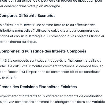
ances au fil du temps. Cela peut être un facteur de motivation pour
ter cohérent dans votre plan d'épargne.
 Comparez Différents Scénarios
s hésitez entre investir une somme forfaitaire ou effectuer des
tributions mensuelles ? Utilisez le calculateur pour comparer des
narios et choisir la stratégie qui correspond à vos objectifs financier
otre tolérance au risque.
 Comprenez la Puissance des Intérêts Composés
 intérêts composés sont souvent appelés la "huitième merveille du
de". Ce calculateur montre comment fonctionne la composition, en
tant l'accent sur l'importance de commencer tôt et de contribuer
ulièrement.
Prenez des Décisions Financières Éclairées
expérimentant différents taux d'intérêt et montants de contribution,
s pouvez comprendre comment les changements dans ces variable