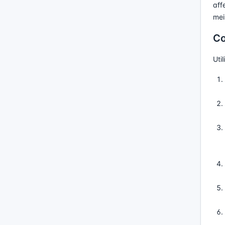
aff
mei
Co
Uti