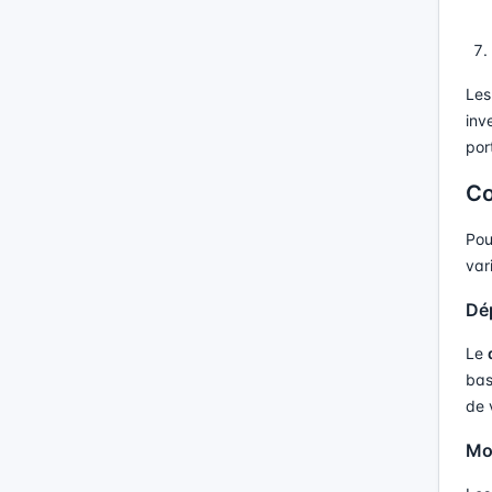
Les
inv
port
Co
Pou
var
Dép
Le
bas
de 
Mo