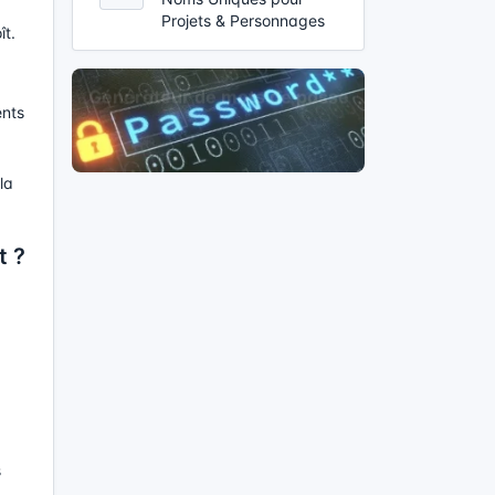
Projets & Personnages
ît.
ents
la
t ?
s