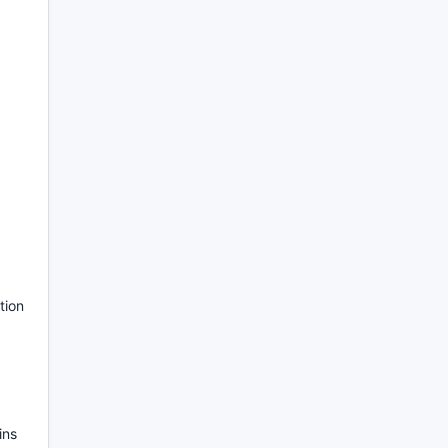
tion
ins