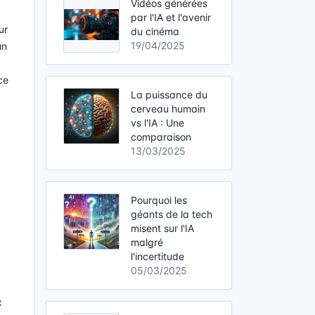
Vidéos générées
par l'IA et l'avenir
ur
du cinéma
19/04/2025
un
ce
La puissance du
cerveau humain
vs l'IA : Une
comparaison
13/03/2025
Pourquoi les
géants de la tech
misent sur l'IA
malgré
l'incertitude
05/03/2025
x