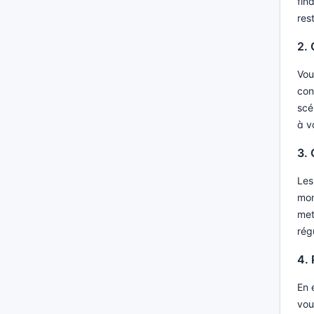
fin
res
2.
Vou
con
scé
à v
3.
Les
mon
met
rég
4. 
En 
vou