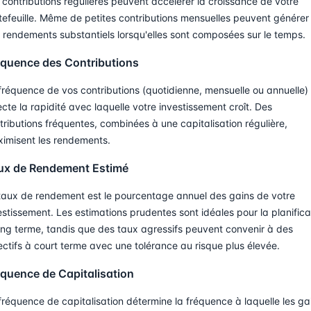
 contributions régulières peuvent accélérer la croissance de votre
tefeuille. Même de petites contributions mensuelles peuvent générer
 rendements substantiels lorsqu'elles sont composées sur le temps.
équence des Contributions
fréquence de vos contributions (quotidienne, mensuelle ou annuelle)
ecte la rapidité avec laquelle votre investissement croît. Des
tributions fréquentes, combinées à une capitalisation régulière,
imisent les rendements.
ux de Rendement Estimé
taux de rendement est le pourcentage annuel des gains de votre
estissement. Les estimations prudentes sont idéales pour la planifica
ong terme, tandis que des taux agressifs peuvent convenir à des
ectifs à court terme avec une tolérance au risque plus élevée.
équence de Capitalisation
fréquence de capitalisation détermine la fréquence à laquelle les ga