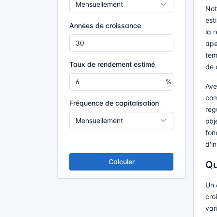
No
est
Années de croissance
la 
ape
tem
Taux de rendement estimé
de 
Ave
com
Fréquence de capitalisation
rég
obj
fon
d'i
Calculer
Qu
Un
cro
var