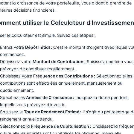
ectent la croissance de votre portefeuille, vous aidant à prendre de
lleures décisions financières.
mment utiliser le Calculateur d'Investissemen
liser le calculateur est simple. Suivez ces étapes :
Entrez votre
Dépôt Initial :
C'est le montant d'argent avec lequel vo
commencez.
Définissez votre
Montant de Contribution :
Saisissez combien vous
prévoyez de contribuer régulièrement.
Choisissez votre
Fréquence des Contributions :
Sélectionnez si les
contributions sont effectuées annuellement, mensuellement ou
quotidiennement.
Spécifiez les
Années de Croissance :
Indiquez la durée pendant
laquelle vous prévoyez d'investir.
Saisissez le
Taux de Rendement Estimé :
Il s'agit du pourcentage d
rendement annuel attendu.
Sélectionnez la
Fréquence de Capitalisation :
Choisissez la fréque
à laquelle les intérêts sont capitalisés (quotidienne, mensuelle,