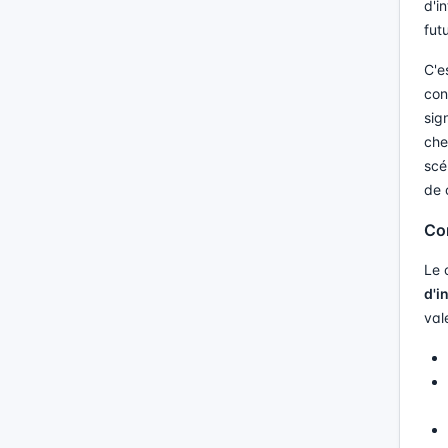
d'i
fut
C'e
con
sig
che
scé
de 
Co
Le 
d'i
val