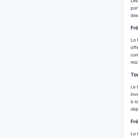
Les
por
des
Fr
La 
aff
con
max
Ta
Le 
inv
à l
obj
Fr
La 