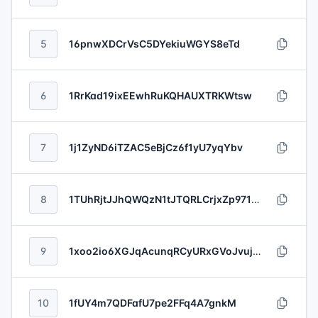
5
16pnwXDCrVsC5DYekiuWGYS8eTd
6
1RrKad19ixEEwhRuKQHAUXTRKWtsw
7
1j1ZyND6iTZAC5eBjCz6f1yU7yqYbv
8
1TUhRjtJJhQWQzN1tJTQRLCrjxZp971LD
9
1xoo2io6XGJqAcunqRCyURxGVoJvujT4
10
1fUY4m7QDFafU7pe2FFq4A7gnkM