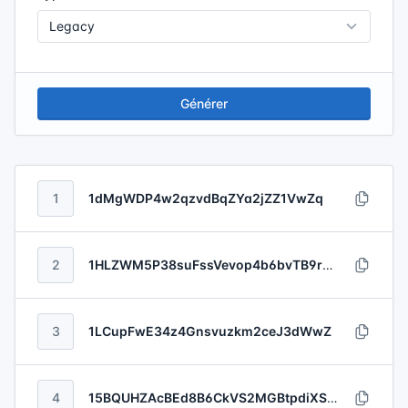
Générer
1
1dMgWDP4w2qzvdBqZYa2jZZ1VwZq
2
1HLZWM5P38suFssVevop4b6bvTB9rxn7oE
3
1LCupFwE34z4Gnsvuzkm2ceJ3dWwZ
4
15BQUHZAcBEd8B6CkVS2MGBtpdiXSVM