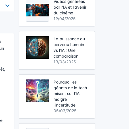
Vidéos générées
par l'IA et l'avenir
du cinéma
19/04/2025
La puissance du
e
cerveau humain
 un
vs l'IA : Une
u
comparaison
13/03/2025
êt,
Pourquoi les
géants de la tech
misent sur l'IA
malgré
l'incertitude
05/03/2025
nt