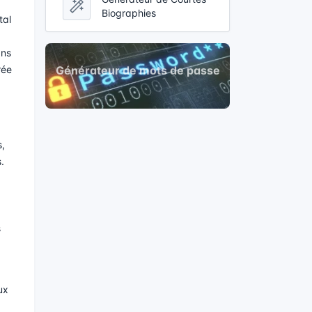
Biographies
tal
ans
Générateur de mots de passe
rée
s,
.
s
ux