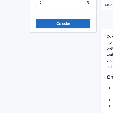
Affi
Calculer
Cal
mon
prê
tout
vous
et l
Ch