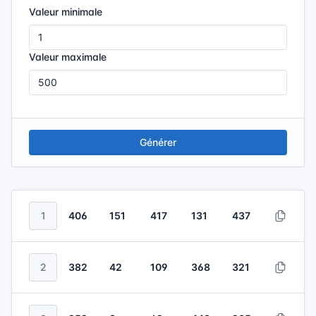
Valeur minimale
Valeur maximale
Générer
1
406
151
417
131
437
2
382
42
109
368
321